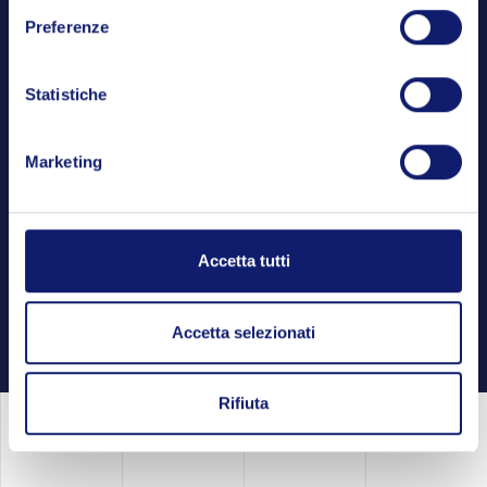
Preferenze
Statistiche
Alla base di tutto c'è
una profonda
passione per le persone e le idee
. Il
principio che ci guida è investire al
Marketing
fianco di imprenditori eccezionali in
quelle che definiamo "
innovazioni
10x
".
Accetta tutti
Qualcosa che è dieci volte meglio di
quello che già esiste.
Accetta selezionati
Rifiuta